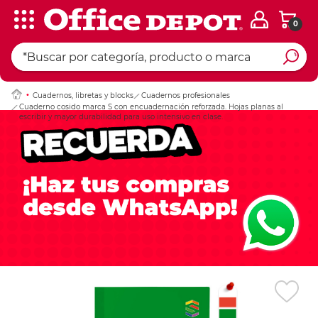
0
Ingresar Codigo Pos
Cuadernos, libretas y blocks
Cuadernos profesionales
Cuaderno cosido marca S con encuadernación reforzada. Hojas planas al
escribir y mayor durabilidad para uso intensivo en clase.