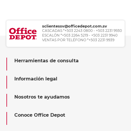
sclientessv@officedepot.com.sv
CASCADAS *+503 2243 0800 - +503 2231 9930
ESCALÓN *+503 2264 5219 - +503 2231 9940
VENTAS POR TELÉFONO *+503 2231 9939
Herramientas de consulta
Información legal
Nosotros te ayudamos
Conoce Office Depot