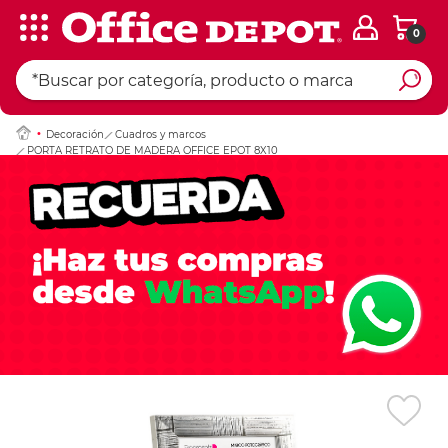
0
Ingresar Codigo Pos
Decoración
Cuadros y marcos
PORTA RETRATO DE MADERA OFFICE EPOT 8X10