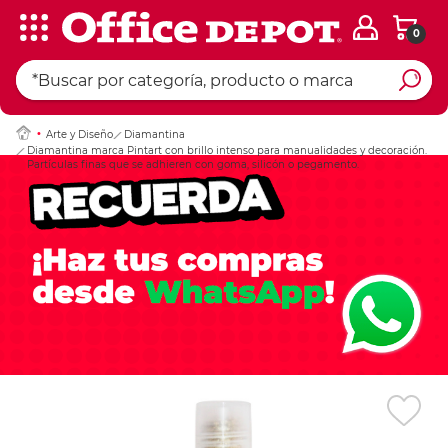
0
Ingresar Codigo Pos
Arte y Diseño
Diamantina
Diamantina marca Pintart con brillo intenso para manualidades y decoración.
Partículas finas que se adhieren con goma, silicón o pegamento.