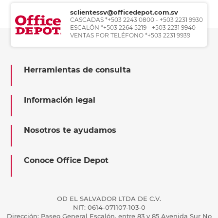
sclientessv@officedepot.com.sv
CASCADAS *+503 2243 0800 - +503 2231 9930
ESCALÓN *+503 2264 5219 - +503 2231 9940
VENTAS POR TELÉFONO *+503 2231 9939
Herramientas de consulta
Información legal
Nosotros te ayudamos
Conoce Office Depot
OD EL SALVADOR LTDA DE C.V.
NIT: 0614-071107-103-0
Dirección: Paseo General Escalón, entre 83 y 85 Avenida Sur No