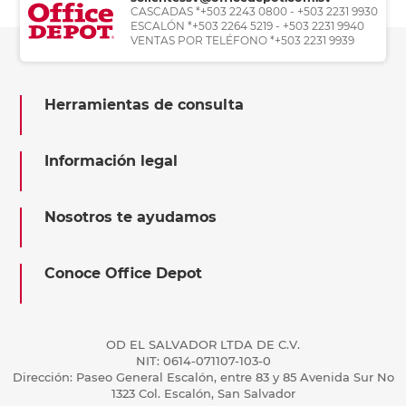
CASCADAS *+503 2243 0800 - +503 2231 9930
ESCALÓN *+503 2264 5219 - +503 2231 9940
VENTAS POR TELÉFONO *+503 2231 9939
Herramientas de consulta
Información legal
Nosotros te ayudamos
Conoce Office Depot
OD EL SALVADOR LTDA DE C.V.
NIT: 0614-071107-103-0
Dirección: Paseo General Escalón, entre 83 y 85 Avenida Sur No
1323 Col. Escalón, San Salvador