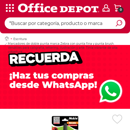
0
Ingresar Codigo Pos
Escritura
Marcadores de doble punta marca Zebra con punta fina y punta brush.
Versátiles para caligrafía, lettering, ilustración y arte. Tinta vibrante de alta
cobertura.