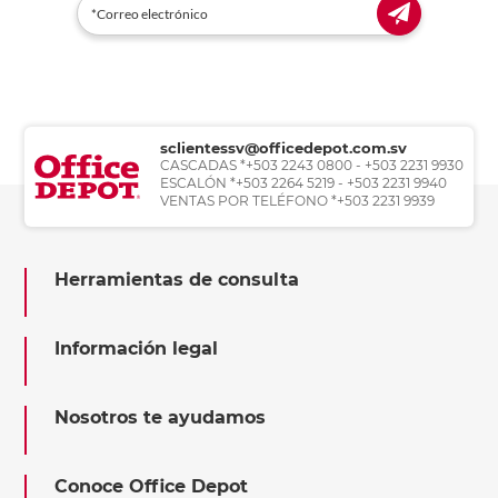
sclientessv@officedepot.com.sv
CASCADAS *+503 2243 0800 - +503 2231 9930
ESCALÓN *+503 2264 5219 - +503 2231 9940
VENTAS POR TELÉFONO *+503 2231 9939
Herramientas de consulta
Información legal
Nosotros te ayudamos
Conoce Office Depot