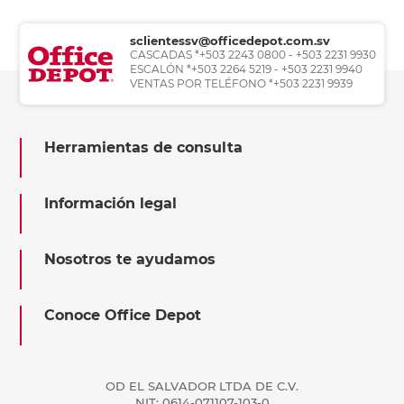
sclientessv@officedepot.com.sv
CASCADAS *+503 2243 0800 - +503 2231 9930
ESCALÓN *+503 2264 5219 - +503 2231 9940
VENTAS POR TELÉFONO *+503 2231 9939
Herramientas de consulta
Información legal
Nosotros te ayudamos
Conoce Office Depot
OD EL SALVADOR LTDA DE C.V.
NIT: 0614-071107-103-0