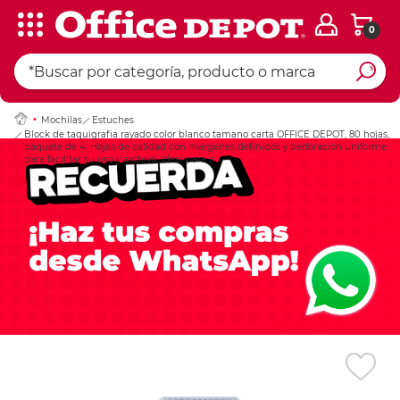
0
Ingresar Codigo Pos
Mochilas
Estuches
Block de taquigrafia rayado color blanco tamano carta OFFICE DEPOT, 80 hojas,
paquete de 4. Hojas de calidad con margenes definidos y perforacion uniforme
para facilitar su uso y archivo. Ideal para a