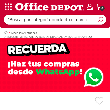
0
Ingresar Codigo Pos
Mochilas
Estuches
ESTUCHE METAL ATL LAPICES DE GRADUACIONES GRAFITO 2H 12U