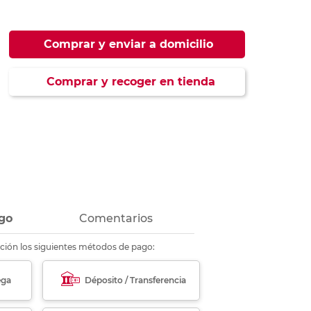
ás
ás
ás
ás
Comprar y enviar a domicilio
Comprar y recoger en tienda
go
Comentarios
ción los siguientes métodos de pago:
ega
Déposito / Transferencia