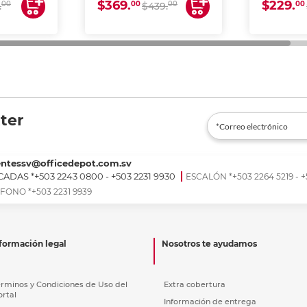
$369.
$229.
00
00
00
00
.
$439.
ter
entessv@officedepot.com.sv
ADAS *+503 2243 0800 - +503 2231 9930
ESCALÓN *+503 2264 5219 - +
FONO *+503 2231 9939
formación legal
Nosotros te ayudamos
érminos y Condiciones de Uso del
Extra cobertura
ortal
Información de entrega