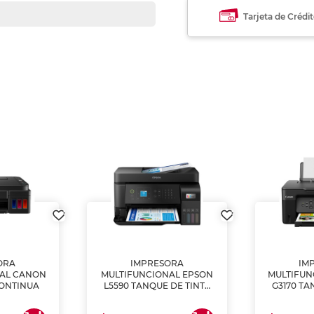
Tarjeta de Crédi
ORA
IMPRESORA
IM
NAL CANON
MULTIFUNCIONAL EPSON
MULTIFUN
CONTINUA
L5590 TANQUE DE TINTA
G3170 TA
(IMPRIME, COPIA Y
(IMPRI
ESCANEA)
ES