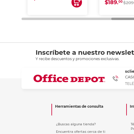
$189.
00
$209
Inscríbete a nuestro newslet
Y recibe descuentos y promociones exclusivas.
scli
CASC
TELÉ
Herramientas de consulta
In
¿Buscas alguna tienda?
T
P
Encuentra ofertas cerca de ti