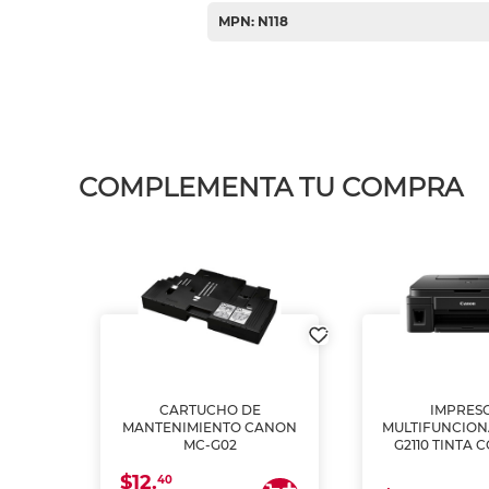
MPN: N118
COMPLEMENTA TU COMPRA
L1250
CARTUCHO DE
IMPRES
A
MANTENIMIENTO CANON
MULTIFUNCIO
MC-G02
G2110 TINTA 
$12.
40