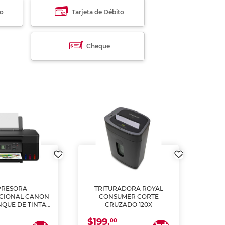
to
Tarjeta de Débito
Cheque
PRESORA
TRITURADORA ROYAL
CIONAL CANON
CONSUMER CORTE
MUL
NQUE DE TINTA
CRUZADO 120X
ME, COPIA Y
$199.
$28
CANEA)
00