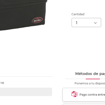
Ver más
Ver más
Ver más
Ver m
Ver m
Ver m
Ver m
para carpeta
Ver más
Cantidad
Métodos de pa
118
Ponemos a tu disposi
Pago contra entr