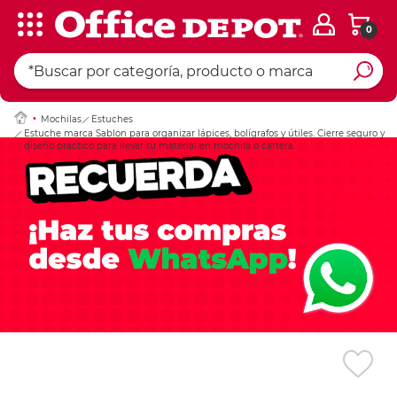
0
Ingresar Codigo Pos
Mochilas
Estuches
Estuche marca Sablon para organizar lápices, bolígrafos y útiles. Cierre seguro y
diseño práctico para llevar tu material en mochila o cartera.