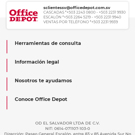
sclientessv@officedepot.com.sv
CASCADAS *+503 2243 0800 - +503 2231 9930
ESCALÓN *+503 2264 5219 - +503 2231 9940
VENTAS POR TELÉFONO *+503 2231 9939
Herramientas de consulta
Información legal
Nosotros te ayudamos
Conoce Office Depot
OD EL SALVADOR LTDA DE C.V.
NIT: 0614-071107-103-0
Dirección: Paseo General Escalón, entre 83 y 85 Avenida Sur No