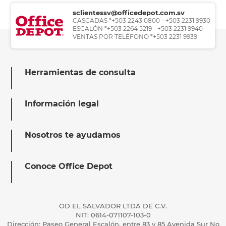
sclientessv@officedepot.com.sv
CASCADAS *+503 2243 0800 - +503 2231 9930
ESCALÓN *+503 2264 5219 - +503 2231 9940
VENTAS POR TELÉFONO *+503 2231 9939
Herramientas de consulta
Información legal
Nosotros te ayudamos
Conoce Office Depot
OD EL SALVADOR LTDA DE C.V.
NIT: 0614-071107-103-0
Dirección: Paseo General Escalón, entre 83 y 85 Avenida Sur No