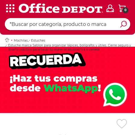
0
Ingresar Codigo Pos
Mochilas
Estuches
Estuche marca Sablon para organizar lápices, bolígrafos y útiles. Cierre seguro y
diseño práctico para llevar tu material en mochila o cartera.