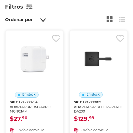
Filtros
Ordenar por
En stock
En stock
SKU:
1303000254
SKU:
1303000189
ADAPTADOR USB APPLE
ADAPTADOR DELL PORTATIL
MGN03AM
DA200
$27.
$129.
90
99
Envío a domicilio
Envío a domicilio