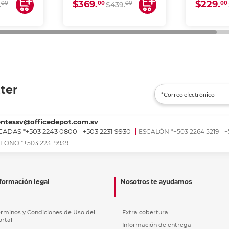
$369.
$229.
00
00
00
00
.
$439.
ter
entessv@officedepot.com.sv
ADAS *+503 2243 0800 - +503 2231 9930
ESCALÓN *+503 2264 5219 - +
FONO *+503 2231 9939
formación legal
Nosotros te ayudamos
érminos y Condiciones de Uso del
Extra cobertura
ortal
Información de entrega