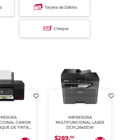
to
Tarjeta de Débito
Cheque
PRESORA
IMPRESORA
MULT
CIONAL CANON
MULTIFUNCIONAL LASER
NQUE DE TINTA
DCPL2640DW
ME, COPIA Y
$289.
CANEA)
00