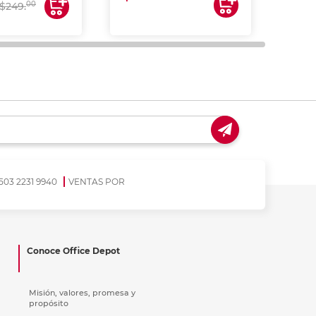
$17
00
$249.
503 2231 9940
VENTAS POR
Conoce Office Depot
Misión, valores, promesa y
propósito