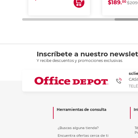
$189.
00
$209
Inscríbete a nuestro newslet
Y recibe descuentos y promociones exclusivas.
scli
CASC
TELÉ
Herramientas de consulta
In
¿Buscas alguna tienda?
T
P
Encuentra ofertas cerca de ti