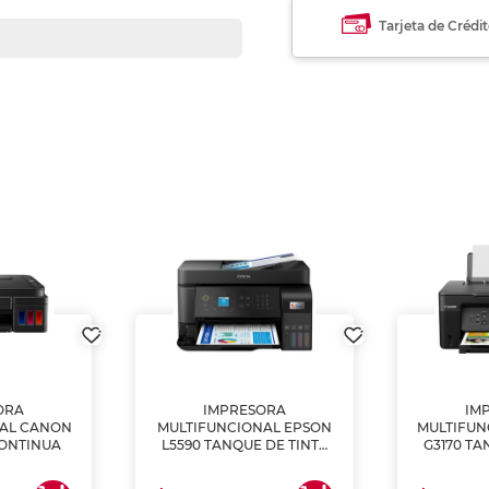
Tarjeta de Crédi
ORA
IMPRESORA
IM
NAL CANON
MULTIFUNCIONAL EPSON
MULTIFUN
CONTINUA
L5590 TANQUE DE TINTA
G3170 TA
(IMPRIME, COPIA Y
(IMPRI
ESCANEA)
ES