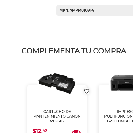
MPN: 7MPM010914
COMPLEMENTA TU COMPRA
L1250
CARTUCHO DE
IMPRES
A
MANTENIMIENTO CANON
MULTIFUNCIO
MC-G02
G2110 TINTA 
$12.
40