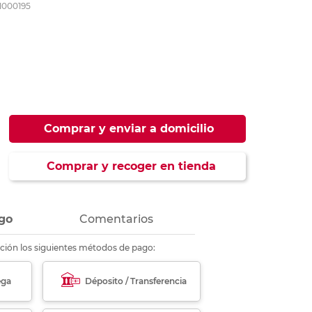
1000195
ás
ás
ás
ás
Comprar y enviar a domicilio
Comprar y recoger en tienda
go
Comentarios
ción los siguientes métodos de pago:
ega
Déposito / Transferencia