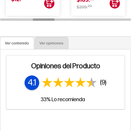
$189.
00
$209.
Ver contenido
Ver opiniones