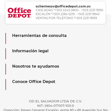
sclientessv@officedepot.com.sv
CASCADAS *+503 2243 0800 - +503 2231 9930
ESCALÓN *+503 2264 5219 - +503 2231 9940
VENTAS POR TELÉFONO *+503 2231 9939
Herramientas de consulta
Información legal
Nosotros te ayudamos
Conoce Office Depot
OD EL SALVADOR LTDA DE C.V.
NIT: 0614-071107-103-0
Dirección: Paseo General Escalón, entre 83 y 85 Avenida Sur No