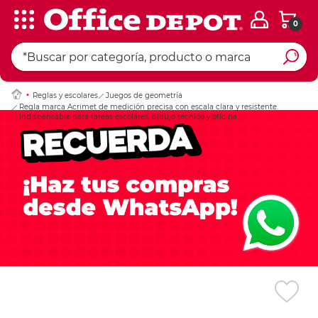
0
Ingresar Codigo Pos
Reglas y escolares
Juegos de geometría
Regla marca Acrimet de medición precisa con escala clara y resistente.
Indispensable para tareas escolares, dibujo técnico y oficina.