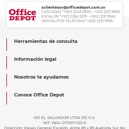
sclientessv@officedepot.com.sv
CASCADAS *+503 2243 0800 - +503 2231 9930
ESCALÓN *+503 2264 5219 - +503 2231 9940
VENTAS POR TELÉFONO *+503 2231 9939
Herramientas de consulta
Información legal
Nosotros te ayudamos
Conoce Office Depot
OD EL SALVADOR LTDA DE C.V.
NIT: 0614-071107-103-0
Dirección: Paseo General Escalón, entre 83 y 85 Avenida Sur No