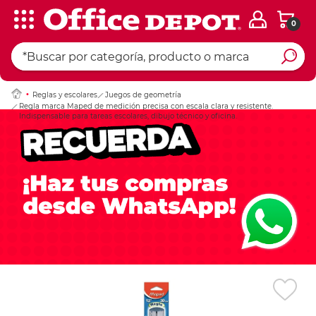
0
Ingresar Codigo Pos
Reglas y escolares
Juegos de geometría
Regla marca Maped de medición precisa con escala clara y resistente.
Indispensable para tareas escolares, dibujo técnico y oficina.