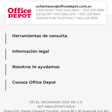
sclientessv@officedepot.com.sv
CASCADAS *+503 2243 0800 - +503 2231 9930
ESCALÓN *+503 2264 5219 - +503 2231 9940
VENTAS POR TELÉFONO *+503 2231 9939
Herramientas de consulta
Información legal
Nosotros te ayudamos
Conoce Office Depot
OD EL SALVADOR LTDA DE C.V.
NIT: 0614-071107-103-0
Dirección: Paseo General Escalón, entre 83 y 85 Avenida Sur No