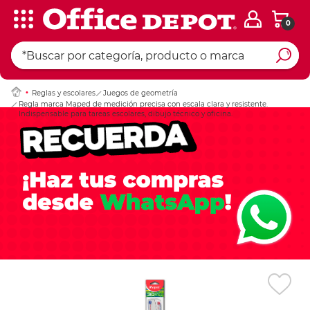
0
Ingresar Codigo Pos
Reglas y escolares
Juegos de geometría
Regla marca Maped de medición precisa con escala clara y resistente.
Indispensable para tareas escolares, dibujo técnico y oficina.