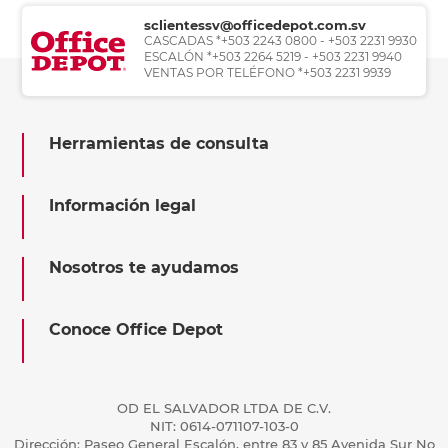
sclientessv@officedepot.com.sv
CASCADAS *+503 2243 0800 - +503 2231 9930
ESCALÓN *+503 2264 5219 - +503 2231 9940
VENTAS POR TELÉFONO *+503 2231 9939
Herramientas de consulta
Información legal
Nosotros te ayudamos
Conoce Office Depot
OD EL SALVADOR LTDA DE C.V.
NIT: 0614-071107-103-0
Dirección: Paseo General Escalón, entre 83 y 85 Avenida Sur No