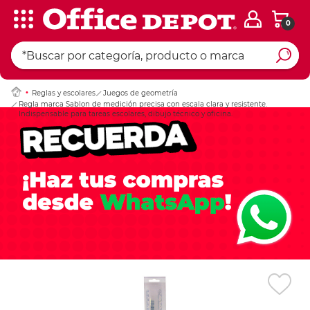
0
Ingresar Codigo Pos
Reglas y escolares
Juegos de geometría
Regla marca Sablon de medición precisa con escala clara y resistente.
Indispensable para tareas escolares, dibujo técnico y oficina.