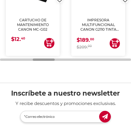
CARTUCHO DE
IMPRESORA
MANTENIMIENTO
MULTIFUNCIONAL
CANON MC-G02
CANON G2110 TINTA
CONTINUA
$12.
40
$189.
00
00
$209.
Inscríbete a nuestro newsletter
Y recibe descuentos y promociones exclusivas.