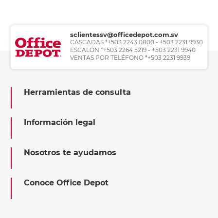
sclientessv@officedepot.com.sv
CASCADAS *+503 2243 0800 - +503 2231 9930
ESCALÓN *+503 2264 5219 - +503 2231 9940
VENTAS POR TELÉFONO *+503 2231 9939
Herramientas de consulta
Información legal
Nosotros te ayudamos
Conoce Office Depot