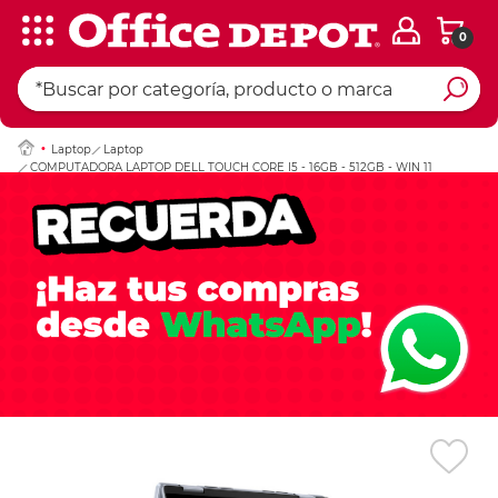
0
Ingresar Codigo Pos
Laptop
Laptop
COMPUTADORA LAPTOP DELL TOUCH CORE I5 - 16GB - 512GB - WIN 11