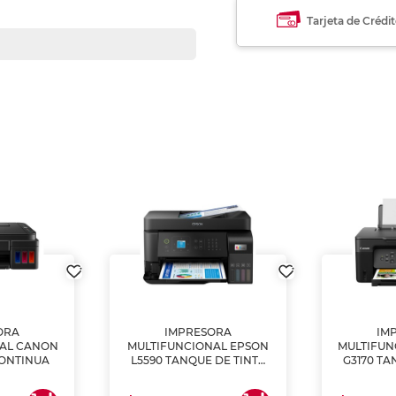
Tarjeta de Crédi
ORA
IMPRESORA
IM
NAL CANON
MULTIFUNCIONAL EPSON
MULTIFUN
CONTINUA
L5590 TANQUE DE TINTA
G3170 TA
(IMPRIME, COPIA Y
(IMPRI
ESCANEA)
ES