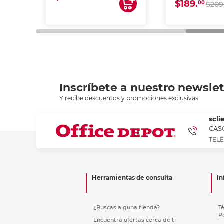
$189.
00
$209
Inscríbete a nuestro newslet
Y recibe descuentos y promociones exclusivas.
scli
CASC
TELÉ
Herramientas de consulta
In
¿Buscas alguna tienda?
T
P
Encuentra ofertas cerca de ti