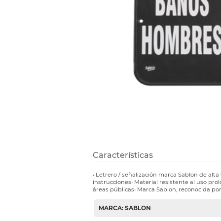
Refuerzos 
Características
• Letrero / señalización marca Sablon de alta v
instrucciones• Material resistente al uso pro
áreas públicas• Marca Sablon, reconocida por
MARCA: SABLON