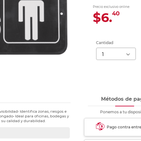
Ver más
Ver más
Ver más
Ver m
Ver m
Ver m
Ver m
para carpeta
Precio exclusivo online:
Ver más
$6.
40
Cantidad
Métodos de pa
isibilidad• Identifica zonas, riesgos e
Ponemos a tu disposi
longado• Ideal para oficinas, bodegas y
 su calidad y durabilidad.
Pago contra entr