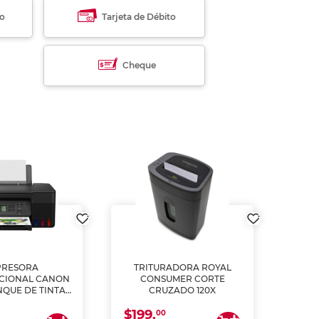
to
Tarjeta de Débito
Cheque
PRESORA
TRITURADORA ROYAL
CIONAL CANON
CONSUMER CORTE
MUL
NQUE DE TINTA
CRUZADO 120X
ME, COPIA Y
$199.
$28
CANEA)
00