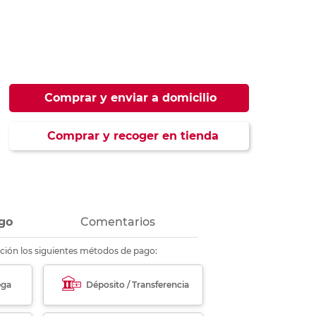
ás
ás
ás
ás
Comprar y enviar a domicilio
Comprar y recoger en tienda
go
Comentarios
ción los siguientes métodos de pago:
ega
Déposito / Transferencia