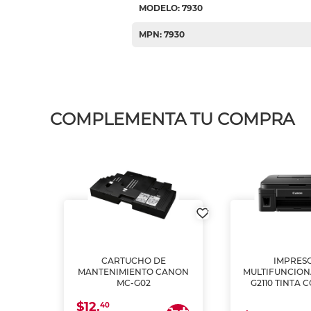
MODELO: 7930
MPN: 7930
COMPLEMENTA TU COMPRA
L1250
CARTUCHO DE
IMPRES
A
MANTENIMIENTO CANON
MULTIFUNCIO
MC-G02
G2110 TINTA 
$12.
40