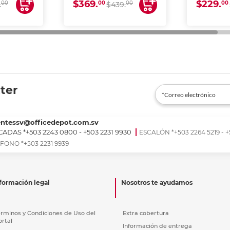
$369.
$229.
00
00
00
00
.
$439.
ter
entessv@officedepot.com.sv
ADAS *+503 2243 0800 - +503 2231 9930
ESCALÓN *+503 2264 5219 - +
FONO *+503 2231 9939
formación legal
Nosotros te ayudamos
érminos y Condiciones de Uso del
Extra cobertura
ortal
Información de entrega