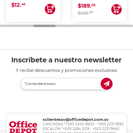
$12.
40
$189.
00
00
$209.
Inscríbete a nuestro newsletter
Y recibe descuentos y promociones exclusivas.
sclientessv@officedepot.com.sv
CASCADAS *+503 2243 0800 - +503 2231 9930
ESCALÓN *+503 2264 5219 - +503 2231 9940