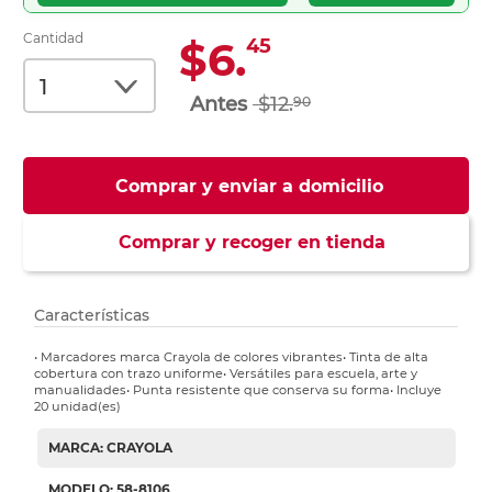
Cantidad
$6.
45
$12.
90
Comprar y enviar a domicilio
Comprar y recoger en tienda
Características
• Marcadores marca Crayola de colores vibrantes• Tinta de alta
cobertura con trazo uniforme• Versátiles para escuela, arte y
manualidades• Punta resistente que conserva su forma• Incluye
20 unidad(es)
MARCA: CRAYOLA
MODELO: 58-8106