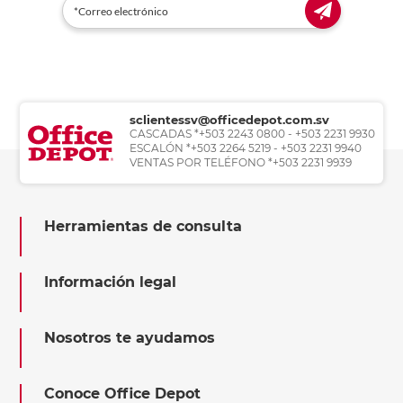
sclientessv@officedepot.com.sv
CASCADAS *+503 2243 0800 - +503 2231 9930
ESCALÓN *+503 2264 5219 - +503 2231 9940
VENTAS POR TELÉFONO *+503 2231 9939
Herramientas de consulta
Información legal
Nosotros te ayudamos
Conoce Office Depot