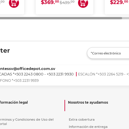
$369.
$229.
00
00
00
00
.
$439.
ter
entessv@officedepot.com.sv
ADAS *+503 2243 0800 - +503 2231 9930
ESCALÓN *+503 2264 5219 - +
FONO *+503 2231 9939
formación legal
Nosotros te ayudamos
érminos y Condiciones de Uso del
Extra cobertura
ortal
Información de entrega