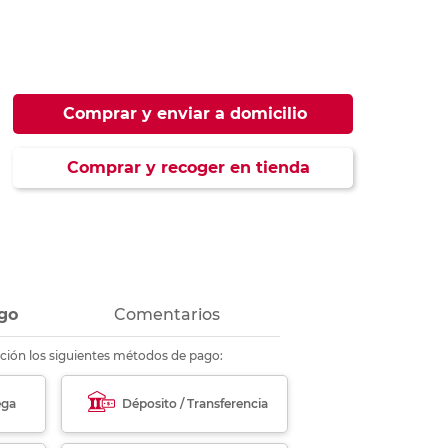
ás
ás
ás
ás
Comprar y enviar a domicilio
Comprar y recoger en tienda
go
Comentarios
ción los siguientes métodos de pago:
ega
Déposito / Transferencia