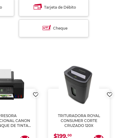
to
Tarjeta de Débito
Cheque
PRESORA
TRITURADORA ROYAL
CIONAL CANON
CONSUMER CORTE
MUL
NQUE DE TINTA
CRUZADO 120X
ME, COPIA Y
$199.
$28
CANEA)
00