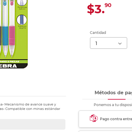
Ver más
Ver más
Ver más
Ver m
Ver m
Ver m
Ver m
para carpeta
$3.
90
Ver más
Cantidad
Métodos de pa
isa• Mecanismo de avance suave y
Ponemos a tu disposi
gas• Compatible con minas estándar
Pago contra entr