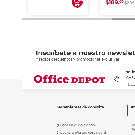
$189.
00
$209
Inscríbete a nuestro newslet
Y recibe descuentos y promociones exclusivas.
scli
CASC
TELÉ
Herramientas de consulta
In
¿Buscas alguna tienda?
T
P
Encuentra ofertas cerca de ti