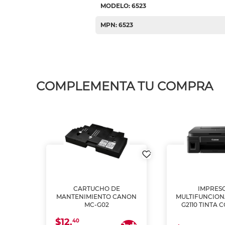
MODELO: 6523
MPN: 6523
COMPLEMENTA TU COMPRA
L1250
CARTUCHO DE
IMPRES
A
MANTENIMIENTO CANON
MULTIFUNCIO
MC-G02
G2110 TINTA 
$12.
40