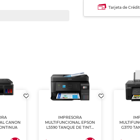
Tarjeta de Crédi
ORA
IMPRESORA
IM
NAL CANON
MULTIFUNCIONAL EPSON
MULTIFUN
CONTINUA
L5590 TANQUE DE TINTA
G3170 TA
(IMPRIME, COPIA Y
(IMPRI
ESCANEA)
ES