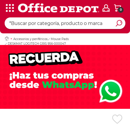
0
Ingresar Codigo Pos
Accesorios y periféricos
Mouse Pads
DESKMAT LOGITECH GRIS 956-000047