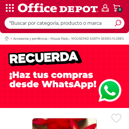
0
Ingresar Codigo Pos
Accesorios y periféricos
Mouse Pads
MOUSEPAD EARTH SERIES-FLORES