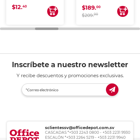
CONTINUA
$12.
40
$189.
00
00
$209.
Inscríbete a nuestro newsletter
Y recibe descuentos y promociones exclusivas.
sclientessv@officedepot.com.sv
CASCADAS *+503 2243 0800 - +503 2231 9930
ESCALÓN *+503 2264 5219 - +503 2231 9940