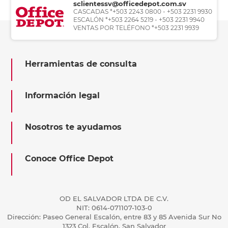
sclientessv@officedepot.com.sv
CASCADAS *+503 2243 0800 - +503 2231 9930
ESCALÓN *+503 2264 5219 - +503 2231 9940
VENTAS POR TELÉFONO *+503 2231 9939
Herramientas de consulta
Información legal
Nosotros te ayudamos
Conoce Office Depot
OD EL SALVADOR LTDA DE C.V.
NIT: 0614-071107-103-0
Dirección: Paseo General Escalón, entre 83 y 85 Avenida Sur No
1323 Col. Escalón, San Salvador