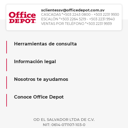
sclientessv@officedepot.com.sv
CASCADAS *+503 2243 0800 - +503 2231 9930
ESCALÓN *+503 2264 5219 - +503 2231 9940
VENTAS POR TELÉFONO *+503 2231 9939
Herramientas de consulta
Información legal
Nosotros te ayudamos
Conoce Office Depot
OD EL SALVADOR LTDA DE C.V.
NIT: 0614-071107-103-0