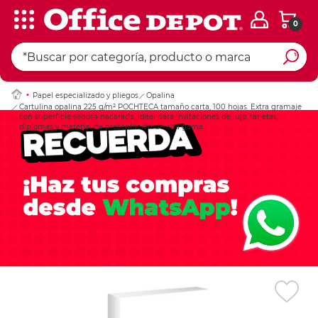
0
Ingresar Codigo Pos
Papel especializado y pliegos
Opalina
Cartulina opalina 225 g/m² POCHTECA tamaño carta, 100 hojas. Extra gramaje
con superficie sedosa nacarada, ideal para invitaciones de lujo, tarjetas,
diplomas y material de presentación de alta gama.