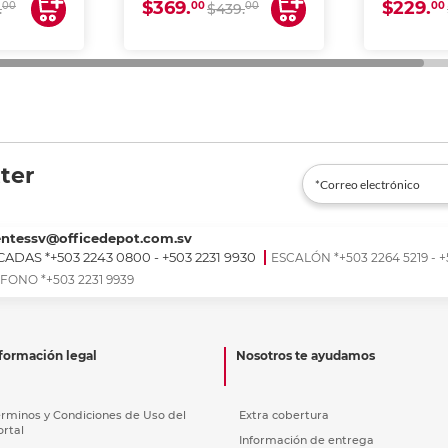
$369.
$229.
00
00
00
00
.
$439.
ter
entessv@officedepot.com.sv
ADAS *+503 2243 0800 - +503 2231 9930
ESCALÓN *+503 2264 5219 - +
FONO *+503 2231 9939
formación legal
Nosotros te ayudamos
érminos y Condiciones de Uso del
Extra cobertura
ortal
Información de entrega