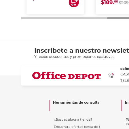
$189.
00
$209
Inscríbete a nuestro newslet
Y recibe descuentos y promociones exclusivas.
scli
CASC
TELÉ
Herramientas de consulta
In
¿Buscas alguna tienda?
T
P
Encuentra ofertas cerca de ti