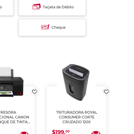
to
Tarjeta de Débito
Cheque
PRESORA
TRITURADORA ROYAL
CIONAL CANON
CONSUMER CORTE
MUL
NQUE DE TINTA
CRUZADO 120X
ME, COPIA Y
$199.
$28
CANEA)
00