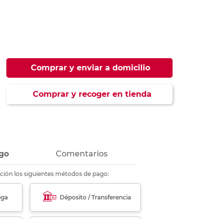
ás
ás
ás
ás
Comprar y enviar a domicilio
Comprar y recoger en tienda
go
Comentarios
ción los siguientes métodos de pago:
ega
Déposito / Transferencia