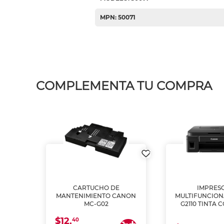
MPN: 50071
COMPLEMENTA TU COMPRA
L1250
CARTUCHO DE
IMPRES
A
MANTENIMIENTO CANON
MULTIFUNCIO
MC-G02
G2110 TINTA 
$12.
40