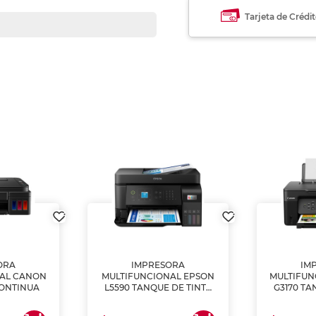
Tarjeta de Crédi
ORA
IMPRESORA
IM
NAL CANON
MULTIFUNCIONAL EPSON
MULTIFUN
CONTINUA
L5590 TANQUE DE TINTA
G3170 TA
(IMPRIME, COPIA Y
(IMPRI
ESCANEA)
ES