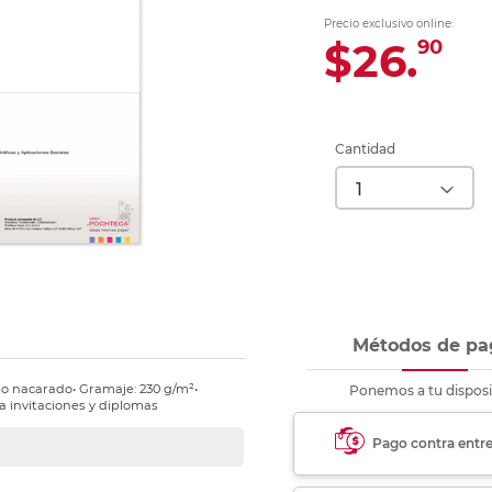
Ver más
Ver más
Ver más
Ver m
Ver m
Ver m
Ver m
para carpeta
Precio exclusivo online:
Ver más
$26.
90
Cantidad
Métodos de pa
oso nacarado• Gramaje: 230 g/m²•
Ponemos a tu disposi
ra invitaciones y diplomas
Pago contra entr