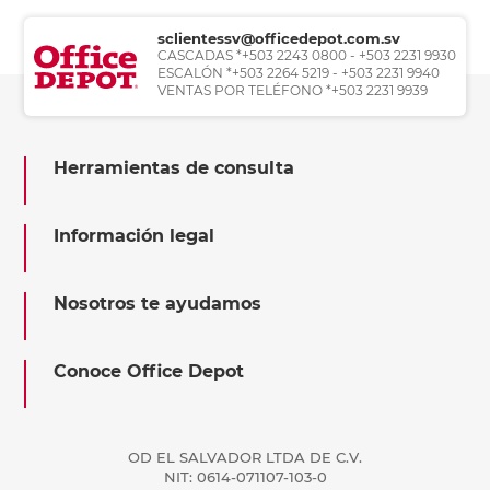
sclientessv@officedepot.com.sv
CASCADAS *+503 2243 0800 - +503 2231 9930
ESCALÓN *+503 2264 5219 - +503 2231 9940
VENTAS POR TELÉFONO *+503 2231 9939
Herramientas de consulta
Información legal
Nosotros te ayudamos
Conoce Office Depot
OD EL SALVADOR LTDA DE C.V.
NIT: 0614-071107-103-0