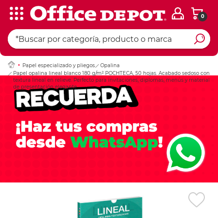
0
Ingresar Codigo Pos
Papel especializado y pliegos
Opalina
Papel opalina lineal blanco 180 g/m² POCHTECA, 50 hojas. Acabado sedoso con
textura lineal en relieve. Perfecto para invitaciones, diplomas, menús y material
de presentación elegante.