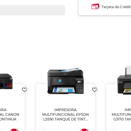
Tarjeta de Crédi
ORA
IMPRESORA
IM
NAL CANON
MULTIFUNCIONAL EPSON
MULTIFUN
CONTINUA
L5590 TANQUE DE TINTA
G3170 TA
(IMPRIME, COPIA Y
(IMPRI
ESCANEA)
ES