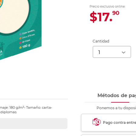
Ver más
Ver más
Ver más
Ver m
Ver m
Ver m
Ver m
para carpeta
Precio exclusivo online:
Ver más
$17.
90
Cantidad
Métodos de pa
ramaje: 180 g/m²• Tamaño: carta•
Ponemos a tu disposi
y diplomas
Pago contra entr