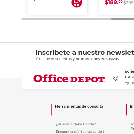
$189.
00
$209
Inscríbete a nuestro newslet
Y recibe descuentos y promociones exclusivas.
scli
CASC
TELÉ
Herramientas de consulta
In
¿Buscas alguna tienda?
T
P
Encuentra ofertas cerca de ti