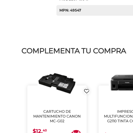
MPN: 49547
COMPLEMENTA TU COMPRA
L1250
CARTUCHO DE
IMPRES
A
MANTENIMIENTO CANON
MULTIFUNCIO
MC-G02
G2110 TINTA 
$12.
40