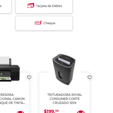
to
Tarjeta de Débito
Cheque
PRESORA
TRITURADORA ROYAL
CIONAL CANON
CONSUMER CORTE
MUL
NQUE DE TINTA
CRUZADO 120X
ME, COPIA Y
$199.
$28
CANEA)
00