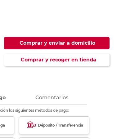
ás
ás
ás
ás
Comprar y enviar a domicilio
Comprar y recoger en tienda
go
Comentarios
ción los siguientes métodos de pago:
ega
Déposito / Transferencia