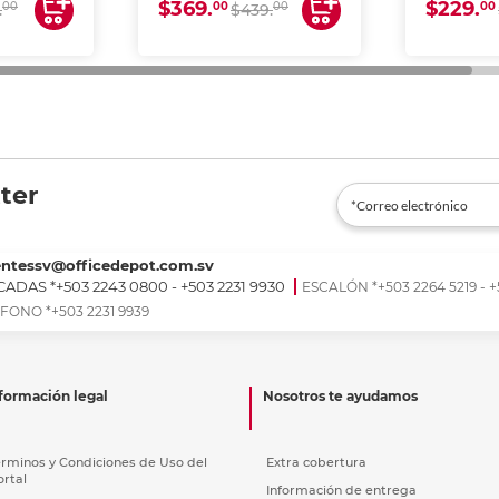
$369.
$229.
00
00
00
00
.
$439.
ter
entessv@officedepot.com.sv
ADAS *+503 2243 0800 - +503 2231 9930
ESCALÓN *+503 2264 5219 - +
FONO *+503 2231 9939
formación legal
Nosotros te ayudamos
érminos y Condiciones de Uso del
Extra cobertura
ortal
Información de entrega