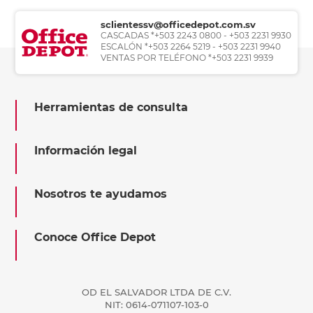
sclientessv@officedepot.com.sv
CASCADAS *+503 2243 0800 - +503 2231 9930
ESCALÓN *+503 2264 5219 - +503 2231 9940
VENTAS POR TELÉFONO *+503 2231 9939
Herramientas de consulta
Información legal
Nosotros te ayudamos
Conoce Office Depot
OD EL SALVADOR LTDA DE C.V.
NIT: 0614-071107-103-0