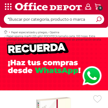
0
Ingresar Codigo Pos
Papel especializado y pliegos
Opalina
Papel opalina marfil 225 g/m² POCHTECA tamaño carta, 100 hojas. Extra
gramaje para invitaciones de lujo, tarjetas y material de presentación de alta
gama. Acabado sedoso nacarado.