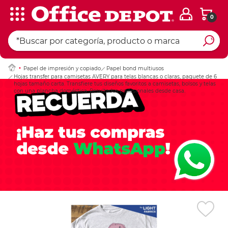
0
Ingresar Codigo Pos
Papel de impresión y copiado
Papel bond multiusos
Hojas transfer para camisetas AVERY para telas blancas o claras, paquete de 6
hojas tamaño carta. Transfiere tus diseños favoritos a camisetas, bolsos y telas
con una plancha doméstica. Resultados profesionales desde casa.