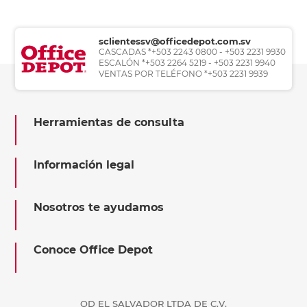
sclientessv@officedepot.com.sv
CASCADAS *+503 2243 0800 - +503 2231 9930
ESCALÓN *+503 2264 5219 - +503 2231 9940
VENTAS POR TELÉFONO *+503 2231 9939
Herramientas de consulta
Información legal
Nosotros te ayudamos
Conoce Office Depot
OD EL SALVADOR LTDA DE C.V.