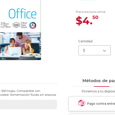
Ver más
Ver más
Ver más
Ver m
Ver m
Ver m
Ver m
para carpeta
Ver más
Precio exclusivo online:
$4.
50
Cantidad
Métodos de pa
: 500 hojas• Compatible con
Ponemos a tu disposi
acidad• Alimentación fluida sin atascos
Pago contra entr