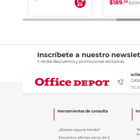
$189.
00
$209
Inscríbete a nuestro newslet
Y recibe descuentos y promociones exclusivas.
scli
CASC
TELÉ
Herramientas de consulta
In
¿Buscas alguna tienda?
T
P
Encuentra ofertas cerca de ti