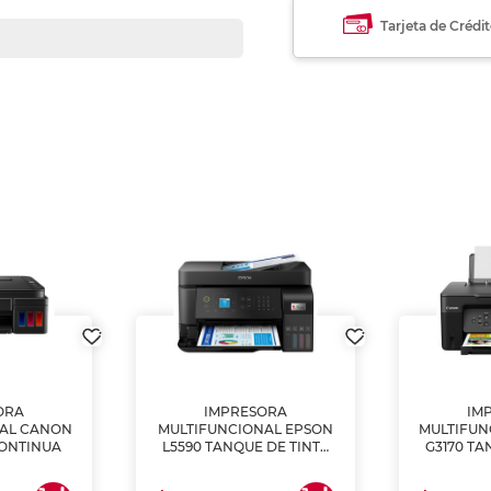
Tarjeta de Crédi
ORA
IMPRESORA
IM
NAL CANON
MULTIFUNCIONAL EPSON
MULTIFUN
CONTINUA
L5590 TANQUE DE TINTA
G3170 TA
(IMPRIME, COPIA Y
(IMPRI
ESCANEA)
ES