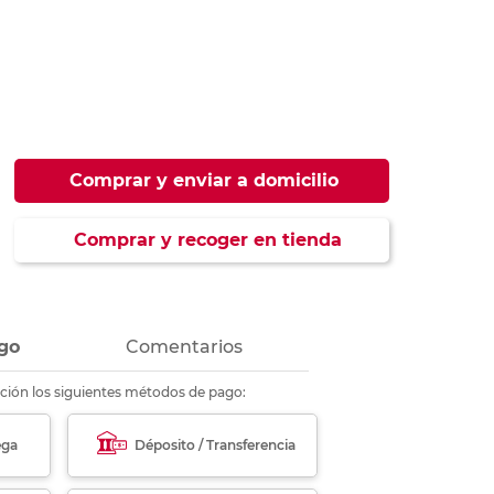
ás
ás
ás
ás
Comprar y enviar a domicilio
Comprar y recoger en tienda
go
Comentarios
ción los siguientes métodos de pago:
ega
Déposito / Transferencia