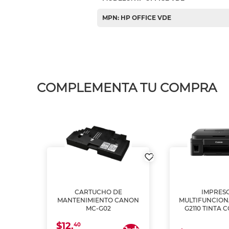
MPN: HP OFFICE VDE
COMPLEMENTA TU COMPRA
L1250
CARTUCHO DE
IMPRES
A
MANTENIMIENTO CANON
MULTIFUNCIO
MC-G02
G2110 TINTA 
$12.
40