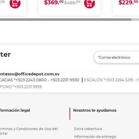
$369.
$229.
00
00
00
00
.
$439.
ter
entessv@officedepot.com.sv
ADAS *+503 2243 0800 - +503 2231 9930
ESCALÓN *+503 2264 5219 - +
FONO *+503 2231 9939
formación legal
Nosotros te ayudamos
érminos y Condiciones de Uso del
Extra cobertura
ortal
Información de entrega