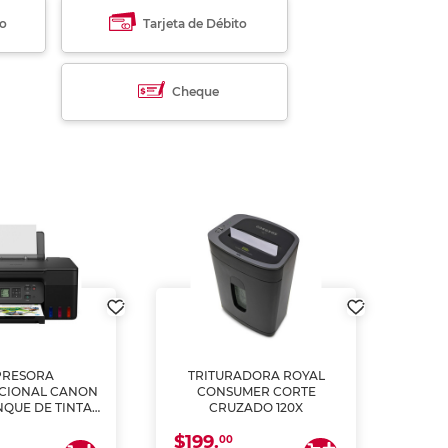
to
Tarjeta de Débito
Cheque
PRESORA
TRITURADORA ROYAL
CIONAL CANON
CONSUMER CORTE
MUL
NQUE DE TINTA
CRUZADO 120X
ME, COPIA Y
$199.
$28
CANEA)
00