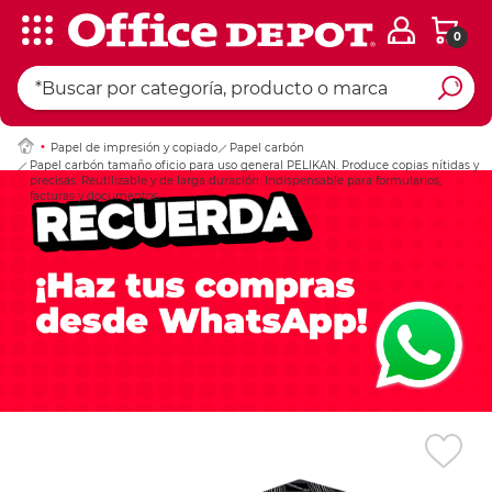
0
Ingresar Codigo Pos
Papel de impresión y copiado
Papel carbón
Papel carbón tamaño oficio para uso general PELIKAN. Produce copias nítidas y
precisas. Reutilizable y de larga duración. Indispensable para formularios,
facturas y documentos.