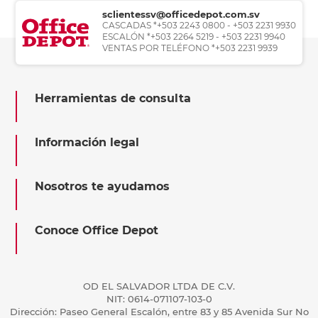
sclientessv@officedepot.com.sv
CASCADAS *+503 2243 0800 - +503 2231 9930
ESCALÓN *+503 2264 5219 - +503 2231 9940
VENTAS POR TELÉFONO *+503 2231 9939
Herramientas de consulta
Información legal
Nosotros te ayudamos
Conoce Office Depot
OD EL SALVADOR LTDA DE C.V.
NIT: 0614-071107-103-0
Dirección: Paseo General Escalón, entre 83 y 85 Avenida Sur No