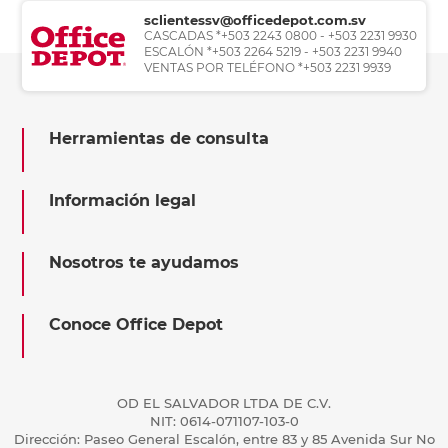
sclientessv@officedepot.com.sv
CASCADAS *+503 2243 0800 - +503 2231 9930
ESCALÓN *+503 2264 5219 - +503 2231 9940
VENTAS POR TELÉFONO *+503 2231 9939
Herramientas de consulta
Información legal
Nosotros te ayudamos
Conoce Office Depot
OD EL SALVADOR LTDA DE C.V.
NIT: 0614-071107-103-0
Dirección: Paseo General Escalón, entre 83 y 85 Avenida Sur No