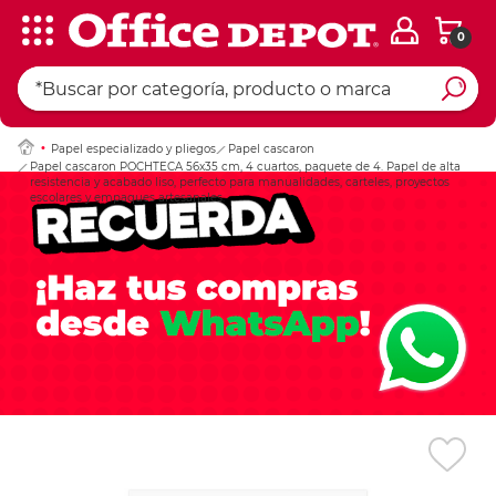
0
Ingresar Codigo Pos
Papel especializado y pliegos
Papel cascaron
Papel cascaron POCHTECA 56x35 cm, 4 cuartos, paquete de 4. Papel de alta
resistencia y acabado liso, perfecto para manualidades, carteles, proyectos
escolares y empaques artesanales.