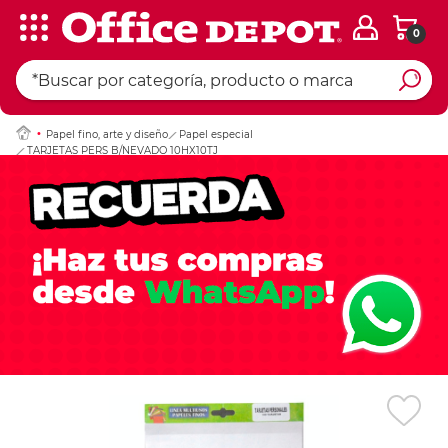
0
Ingresar Codigo Pos
Papel fino, arte y diseño
Papel especial
TARJETAS PERS B/NEVADO 10HX10TJ