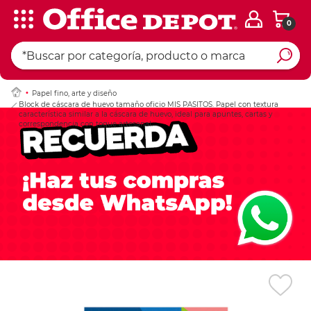
0
Ingresar Codigo Pos
Papel fino, arte y diseño
Block de cáscara de huevo tamaño oficio MIS PASITOS. Papel con textura
característica similar a la cáscara de huevo, ideal para apuntes, cartas y
correspondencia con toque artesanal.