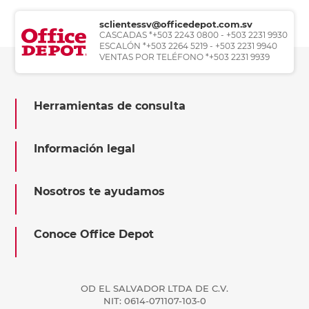
sclientessv@officedepot.com.sv
CASCADAS *+503 2243 0800 - +503 2231 9930
ESCALÓN *+503 2264 5219 - +503 2231 9940
VENTAS POR TELÉFONO *+503 2231 9939
Herramientas de consulta
Información legal
Nosotros te ayudamos
Conoce Office Depot
OD EL SALVADOR LTDA DE C.V.
NIT: 0614-071107-103-0