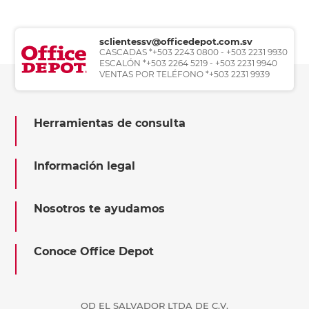
sclientessv@officedepot.com.sv
CASCADAS *+503 2243 0800 - +503 2231 9930
ESCALÓN *+503 2264 5219 - +503 2231 9940
VENTAS POR TELÉFONO *+503 2231 9939
Herramientas de consulta
Información legal
Nosotros te ayudamos
Conoce Office Depot
OD EL SALVADOR LTDA DE C.V.