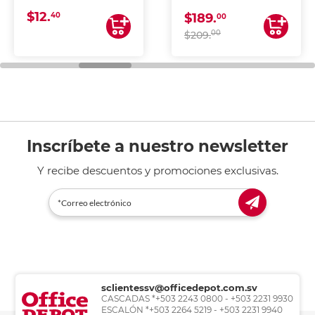
CONTINUA
$12.
40
$189.
00
00
$209.
Inscríbete a nuestro newsletter
Y recibe descuentos y promociones exclusivas.
sclientessv@officedepot.com.sv
CASCADAS *+503 2243 0800 - +503 2231 9930
ESCALÓN *+503 2264 5219 - +503 2231 9940