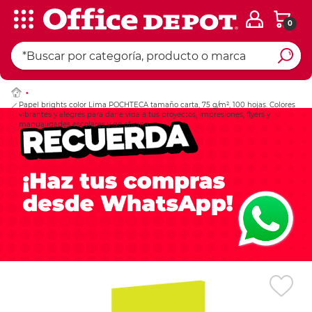
0
Ingresar Codigo Pos
Papel brights color Lima POCHTECA tamaño carta, 75 g/m², 100 hojas. Colores
vibrantes y alegres para darle vida a tus proyectos, impresiones, flyers y
manualidades escolares y de oficina.