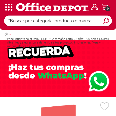
0
Ingresar Codigo Pos
Papel brights color Rojo POCHTECA tamaño carta, 75 g/m², 100 hojas. Colores
vibrantes y alegres para darle vida a tus proyectos, impresiones, flyers y
manualidades escolares y de oficina.