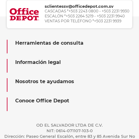
sclientessv@officedepot.com.sv
CASCADAS *+503 2243 0800 - +503 2231 9930
ESCALÓN *+503 2264 5219 - +503 2231 9940
VENTAS POR TELÉFONO *+503 2231 9939
Herramientas de consulta
Información legal
Nosotros te ayudamos
Conoce Office Depot
OD EL SALVADOR LTDA DE C.V.
NIT: 0614-071107-103-0
Dirección: Paseo General Escalón, entre 83 y 85 Avenida Sur No