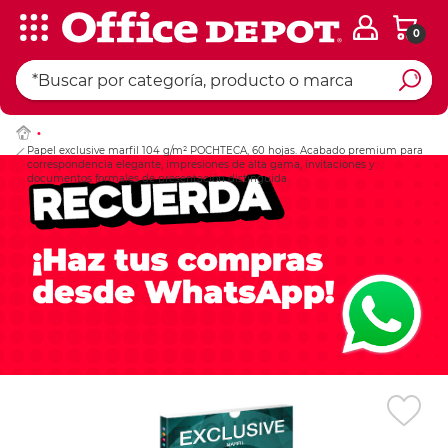
0
Ingresar Codigo Pos
Papel exclusive marfil 104 g/m² POCHTECA, 60 hojas. Acabado premium para
correspondencia elegante, impresiones de alta gama, invitaciones y
documentos formales de presentación distinguida.