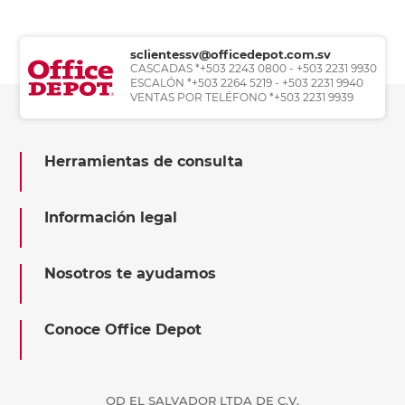
sclientessv@officedepot.com.sv
CASCADAS *+503 2243 0800 - +503 2231 9930
ESCALÓN *+503 2264 5219 - +503 2231 9940
VENTAS POR TELÉFONO *+503 2231 9939
Herramientas de consulta
Información legal
Nosotros te ayudamos
Conoce Office Depot
OD EL SALVADOR LTDA DE C.V.