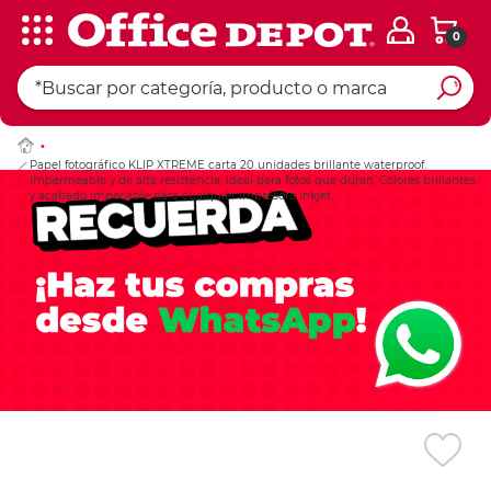
0
Ingresar Codigo Pos
Papel fotográfico KLIP XTREME carta 20 unidades brillante waterproof.
Impermeable y de alta resistencia, ideal para fotos que duran. Colores brillantes
y acabado impecable para cualquier impresora inkjet.