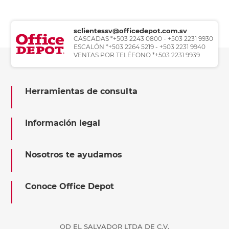
sclientessv@officedepot.com.sv
CASCADAS *+503 2243 0800 - +503 2231 9930
ESCALÓN *+503 2264 5219 - +503 2231 9940
VENTAS POR TELÉFONO *+503 2231 9939
Herramientas de consulta
Información legal
Nosotros te ayudamos
Conoce Office Depot
OD EL SALVADOR LTDA DE C.V.