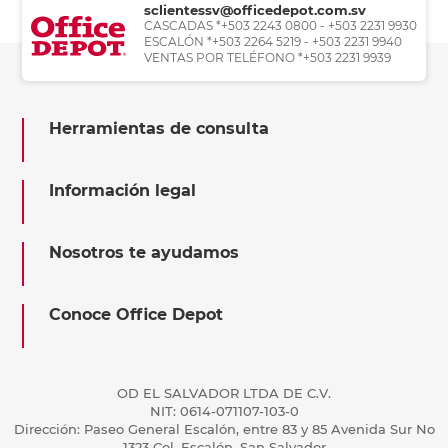
sclientessv@officedepot.com.sv
CASCADAS *+503 2243 0800 - +503 2231 9930
ESCALÓN *+503 2264 5219 - +503 2231 9940
VENTAS POR TELÉFONO *+503 2231 9939
Herramientas de consulta
Información legal
Nosotros te ayudamos
Conoce Office Depot
OD EL SALVADOR LTDA DE C.V.
NIT: 0614-071107-103-0
Dirección: Paseo General Escalón, entre 83 y 85 Avenida Sur No
1323 Col. Escalón, San Salvador