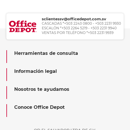
sclientessv@officedepot.com.sv
CASCADAS *+503 2243 0800 - +503 2231 9930
ESCALÓN *+503 2264 5219 - +503 2231 9940
VENTAS POR TELÉFONO *+503 2231 9939
Herramientas de consulta
Información legal
Nosotros te ayudamos
Conoce Office Depot
OD EL SALVADOR LTDA DE C.V.