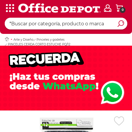
0
Ingresar Codigo Pos
Arte y Diseño
Pinceles y godetes
PINCELES CERDA CORTO ESTUCHE PQ/12