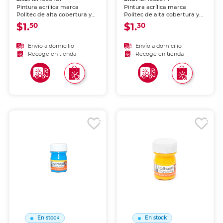
Pintura acrílica marca
Pintura acrílica marca
Politec de alta cobertura y
Politec de alta cobertura y
secado rápido. Colores
secado rápido. Colores
$1.
$1.
50
30
intensos para lienzo,
intensos para lienzo,
madera, cartón y
madera, cartón y
manualidades. Resistente al
manualidades. Resistente al
Envío a domicilio
Envío a domicilio
agua una vez seca.
agua una vez seca.
Recoge en tienda
Recoge en tienda
En stock
En stock