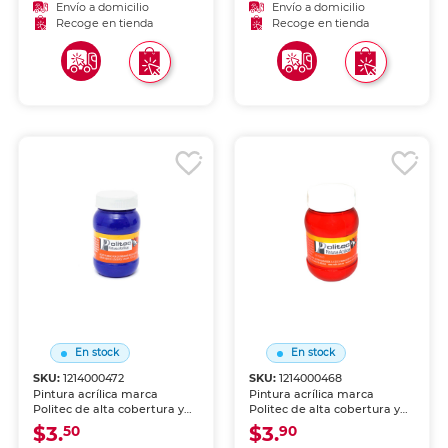
cartera.
manualidades. Resistente al
Envío a domicilio
Envío a domicilio
agua una vez seca.
Recoge en tienda
Recoge en tienda
En stock
En stock
SKU:
1214000472
SKU:
1214000468
Pintura acrílica marca
Pintura acrílica marca
Politec de alta cobertura y
Politec de alta cobertura y
secado rápido. Colores
secado rápido. Colores
$3.
$3.
50
90
intensos para lienzo,
intensos para lienzo,