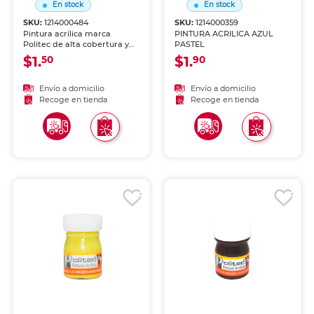
En stock
En stock
SKU:
1214000484
SKU:
1214000359
Pintura acrílica marca
PINTURA ACRILICA AZUL
Politec de alta cobertura y
PASTEL
secado rápido. Colores
$1.
$1.
50
90
intensos para lienzo,
madera, cartón y
manualidades. Resistente al
Envío a domicilio
Envío a domicilio
agua una vez seca.
Recoge en tienda
Recoge en tienda