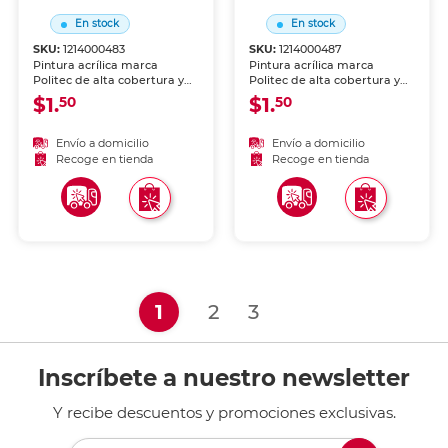
En stock
En stock
SKU:
1214000483
SKU:
1214000487
Pintura acrílica marca
Pintura acrílica marca
Politec de alta cobertura y
Politec de alta cobertura y
secado rápido. Colores
secado rápido. Colores
$1.
$1.
50
50
intensos para lienzo,
intensos para lienzo,
madera, cartón y
madera, cartón y
manualidades. Resistente al
manualidades. Resistente al
Envío a domicilio
Envío a domicilio
agua una vez seca.
agua una vez seca.
Recoge en tienda
Recoge en tienda
(current)
1
2
3
Inscríbete a nuestro newsletter
Y recibe descuentos y promociones exclusivas.