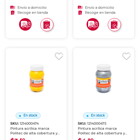
madera, cartón y
madera, cartón y
manualidades. Resistente al
manualidades. Resistente al
Envío a domicilio
Envío a domicilio
agua una vez seca.
agua una vez seca.
Recoge en tienda
Recoge en tienda
En stock
En stock
SKU:
1214000474
SKU:
1214000475
Pintura acrílica marca
Pintura acrílica marca
Politec de alta cobertura y
Politec de alta cobertura y
secado rápido. Colores
secado rápido. Colores