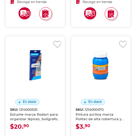
Recoge en tienda
Recoge en tienda
En stock
En stock
SKU:
1214000535
SKU:
1214000470
Estuche marca Rodart para
Pintura acrílica marca
organizar lápices, bolígrafos
Politec de alta cobertura y
y útiles. Cierre seguro y
secado rápido. Colores
$20.
$3.
90
90
diseño práctico para llevar
intensos para lienzo,
tu material en mochila o
madera, cartón y