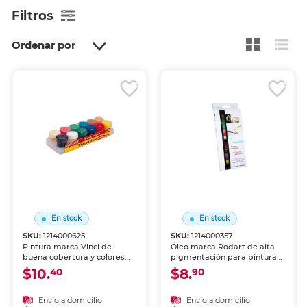
Filtros
Ordenar por
En stock
En stock
SKU:
1214000625
SKU:
1214000357
Pintura marca Vinci de
Óleo marca Rodart de alta
buena cobertura y colores
pigmentación para pintura
intensos para arte,
artística. Colores intensos,
$10.
$8.
40
90
manualidades y decoración.
secado lento y excelente
cubrimiento sobre lienzo y
madera.
Envío a domicilio
Envío a domicilio