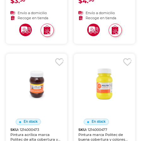
$3.
$4.
50
90
intensos para lienzo,
intensos para lienzo,
madera, cartón y
madera, cartón y
manualidades. Resistente al
manualidades. Resistente al
Envío a domicilio
Envío a domicilio
agua una vez seca.
agua una vez seca.
Recoge en tienda
Recoge en tienda
En stock
En stock
SKU:
1214000473
SKU:
1214000477
Pintura acrílica marca
Pintura marca Politec de
Politec de alta cobertura y
buena cobertura y colores