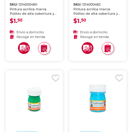
SKU:
1214000480
SKU:
1214000482
Pintura acrílica marca
Pintura acrílica marca
Politec de alta cobertura y
Politec de alta cobertura y
secado rápido. Colores
secado rápido. Colores
$1.
$1.
50
50
intensos para lienzo,
intensos para lienzo,
madera, cartón y
madera, cartón y
manualidades. Resistente al
manualidades. Resistente al
Envío a domicilio
Envío a domicilio
agua una vez seca.
agua una vez seca.
Recoge en tienda
Recoge en tienda