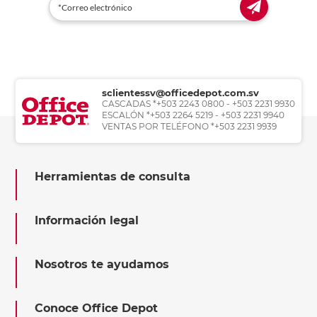
sclientessv@officedepot.com.sv
CASCADAS *+503 2243 0800 - +503 2231 9930
ESCALÓN *+503 2264 5219 - +503 2231 9940
VENTAS POR TELÉFONO *+503 2231 9939
Herramientas de consulta
Información legal
Nosotros te ayudamos
Conoce Office Depot