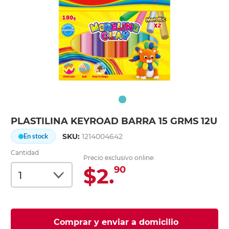
PLASTILINA KEYROAD BARRA 15 GRMS 12U
SKU:
1214004642
En stock
Cantidad
Precio exclusivo online:
$2.
90
Comprar y enviar a domicilio