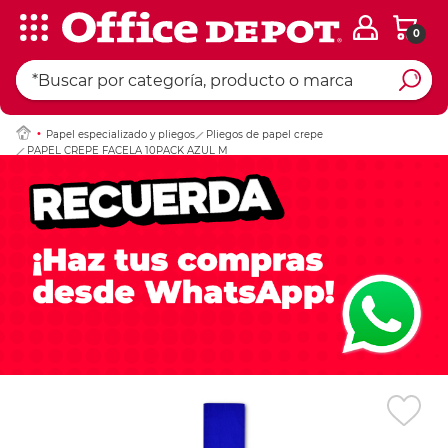
0
Ingresar Codigo Pos
Papel especializado y pliegos
Pliegos de papel crepe
PAPEL CREPE FACELA 10PACK AZUL M